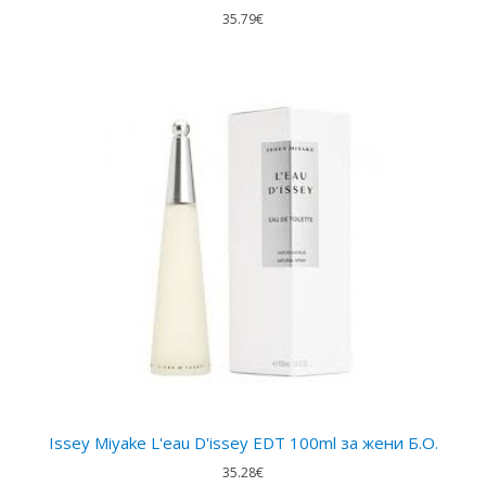
35.79€
Issey Miyake L'eau D'issey EDT 100ml за жени Б.О.
35.28€