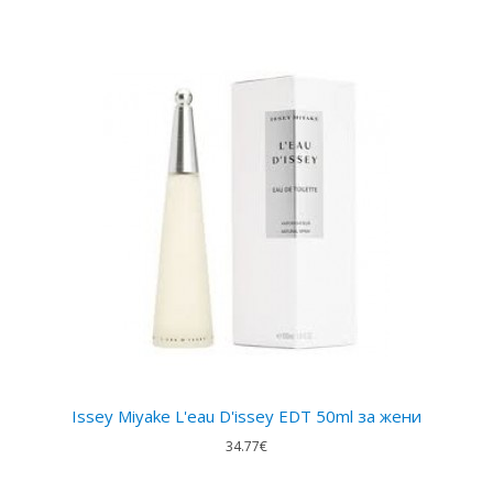
Issey Miyake L'eau D'issey EDT 50ml за жени
34.77€