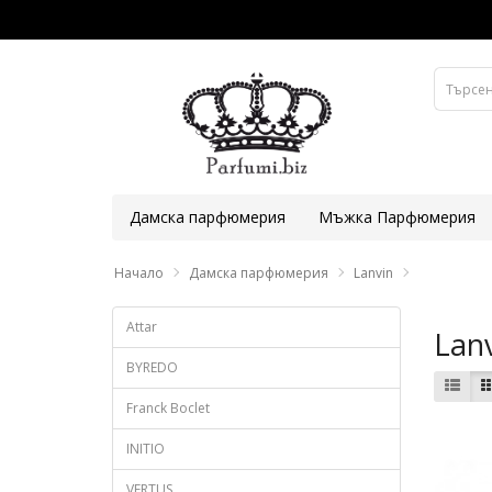
Дамска парфюмерия
Мъжка Парфюмерия
Начало
Дамска парфюмерия
Lanvin
Attar
Lan
BYREDO
Franck Boclet
INITIO
VERTUS