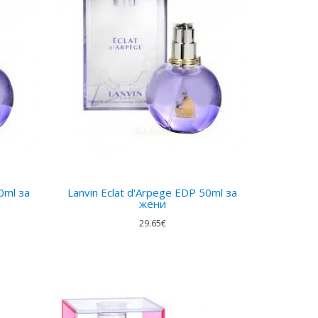
0ml за
Lanvin Eclat d'Arpege EDP 50ml за
жени
29.65€