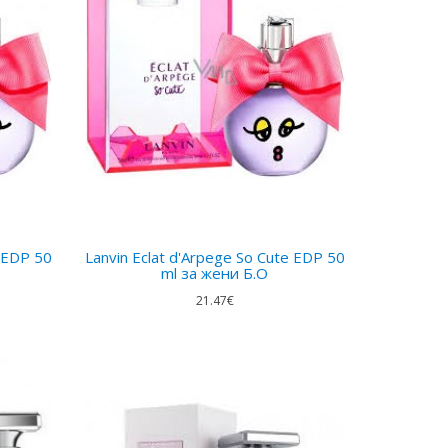
e EDP 50
Lanvin Eclat d'Arpege So Cute EDP 50
ml за жени Б.О
21.47€