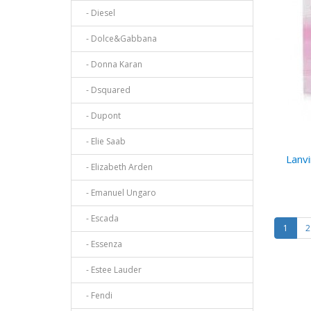
- Diesel
- Dolce&Gabbana
- Donna Karan
- Dsquared
- Dupont
- Elie Saab
Lanv
- Elizabeth Arden
- Emanuel Ungaro
- Escada
1
2
- Essenza
- Estee Lauder
- Fendi