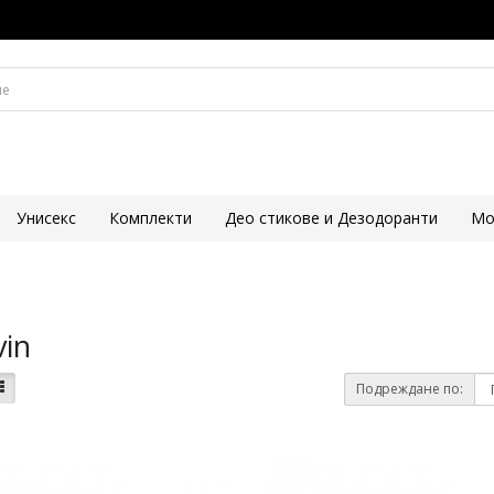
Унисекс
Комплекти
Део стикове и Дезодоранти
Mo
vin
Подреждане по: