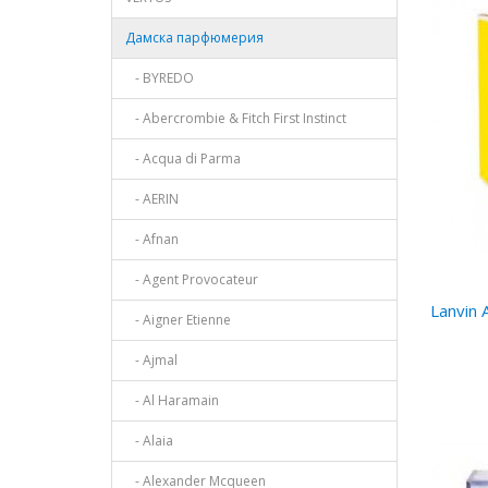
Дамска парфюмерия
- BYREDO
- Abercrombie & Fitch First Instinct
- Acqua di Parma
- AERIN
- Afnan
- Agent Provocateur
Lanvin 
- Aigner Etienne
- Ajmal
- Al Haramain
- Alaia
- Alexander Mcqueen