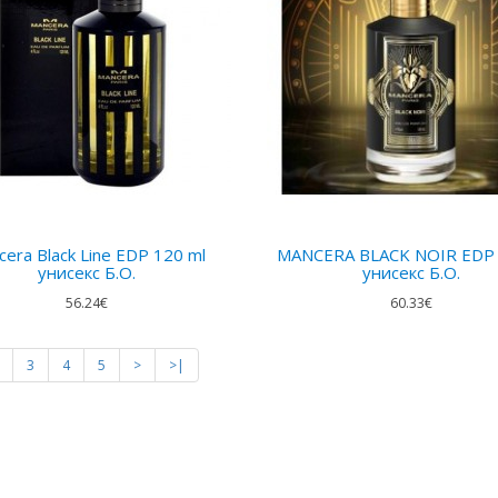
era Black Line EDP 120 ml
MANCERA BLACK NOIR EDP
унисекс Б.О.
унисекс Б.О.
56.24€
60.33€
3
4
5
>
>|