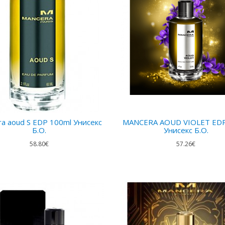
a aoud S EDP 100ml Унисекс
MANCERA AOUD VIOLET ED
Б.О.
Унисекс Б.О.
58.80€
57.26€