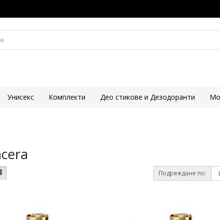
Унисекс
Комплекти
Део стикове и Дезодоранти
Mo
cera
Подреждане по: