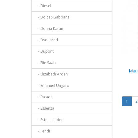
- Diesel
- Dolce&Gabbana
- Donna Karan
- Dsquared
- Dupont
- Elie Saab
Manc
- Elizabeth Arden
- Emanuel Ungaro
- Escada
1
2
- Essenza
- Estee Lauder
- Fendi