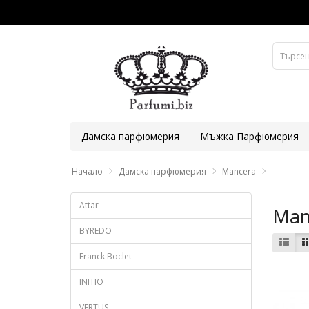
Дамска парфюмерия
Мъжка Парфюмерия
Начало
Дамска парфюмерия
Mancera
Attar
Man
BYREDO
Franck Boclet
INITIO
VERTUS