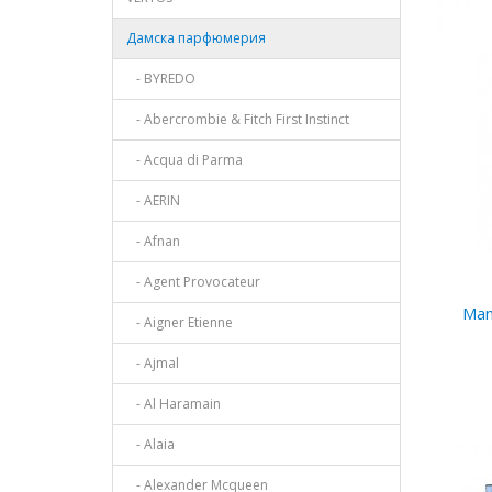
Дамска парфюмерия
- BYREDO
- Abercrombie & Fitch First Instinct
- Acqua di Parma
- AERIN
- Afnan
- Agent Provocateur
Man
- Aigner Etienne
- Ajmal
- Al Haramain
- Alaia
- Alexander Mcqueen