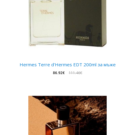
Hermes Terre d'Hermes EDT 200ml за мъжe
86.92€
111.46€