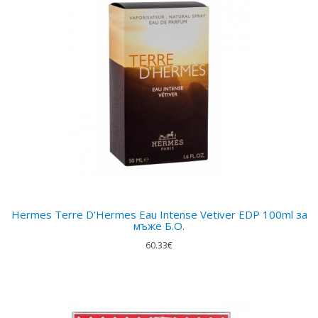
Hermes Terre D'Hermes Eau Intense Vetiver EDP 100ml за
мъже Б.О.
60.33€